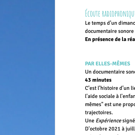
Écoute radiophonique
Le temps d’un dimanche
documentaire sonore 
En présence de la ré
PAR ELLES-MÊMES
Un documentaire sono
43 minutes
C’est l’histoire d’un l
l'aide sociale à l'enf
mêmes" est une propos
trajectoires.
Une 
Expérience
 signé
D'octobre 2021 à juil