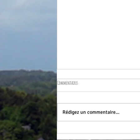
Commentaires
CINÉ AUBERGE DES PASSEURS
Rédigez un commentaire...