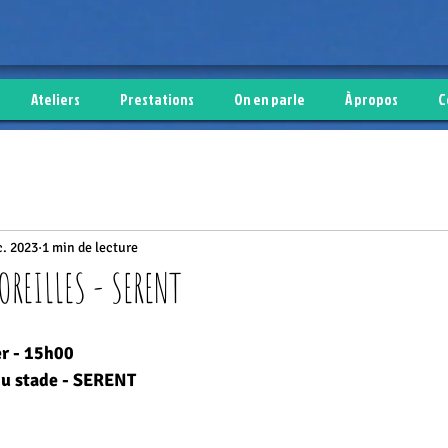
Ateliers
Prestations
On en parle
À propos
C
c. 2023
1 min de lecture
OREILLES - SERENT
r - 15h00
 du stade - SERENT