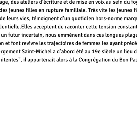
ge, des ateliers d’écriture et de mise en voix au sein du fo
des jeunes filles en rupture familiale. Très vite les jeunes f
t de leurs vies, témoignent d'un quotidien hors-norme marq
dentielle.Elles acceptent de raconter cette tension constan
un futur incertain, nous emmènent dans ces longues plage
on et font revivre les trajectoires de femmes les ayant préc
ergement Saint-Michel a d’abord été au 19e siècle un lieu d
nitentes", il appartenait alors à la Congrégation du Bon Pa