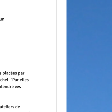
un  
es placées par 
chel. "Par elles-
ntendre ces 
teliers de 