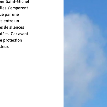
yer Saint-Michel 
illes s'emparent 
ué par une 
te entre un 
s de silences 
édées. Car avant 
e protection 
steur.