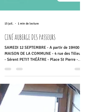
15 juil.
1 min de lecture
CINÉ AUBERGE DES PASSEURS
SAMEDI 12 SEPTEMBRE - A partir de 19H00
MAISON DE LA COMMUNE - 4 rue des Tilleuls
- Sérent PETIT THÉÂTRE - Place St Pierre -
Sérent Entrée libre Buvette EN AVANT-
PREMIÈRE DU FESTIVAL DES
DOCUMENTAIRES "LES RIVES DU DOC" Dès
19H00 / PIQUE-NIQUE PARTAGÉ / Dans le
jardin (en intérieur en cas d'intempéries) Pour
terminer l'été et débuter une nouvelle saison