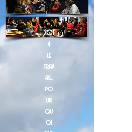
201
4
le
trav
ail,
po
ur
qu
oi