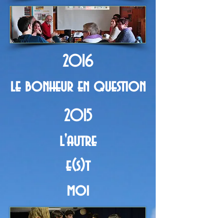
2016
le bonheur en question
2015
l'autre
e(s)t
moi