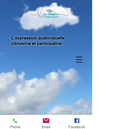
L'expression audiovisuelle
citoyenne et participative
Phone
Email
Facebook