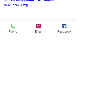
v=WGp7C79Pvzg
Phone
Email
Facebook
Posts récents
Voir tout