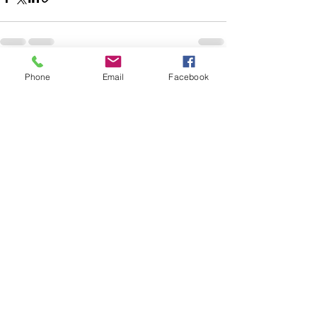
Phone
Email
Facebook
Posts récents
Voir tout